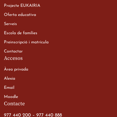
Projecte EUKAIRIA
Oferta educativa
Xerrada del Sr. Bisbe als
Serveis
alumnes de 2n de
Escola de famílies
Batxillerat
20 de març de 2026
Preinscripció i matrícula
Contactar
Accesos
Àrea privada
Alexia
Email
Viatge de 2n de Batxillerat
Moodle
a les ciutats imperials
Contacte
19 de març de 2026
977 440 200
–
977 440 888