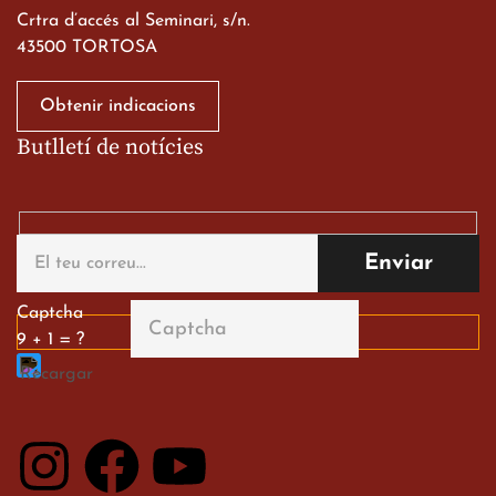
Crtra d’accés al Seminari, s/n.
43500 TORTOSA
Obtenir indicacions
Butlletí de notícies
Gran paper dels nostres
alumnes al Tortosa
English Festival
13 de març de 2026
Captcha
9 + 1 = ?