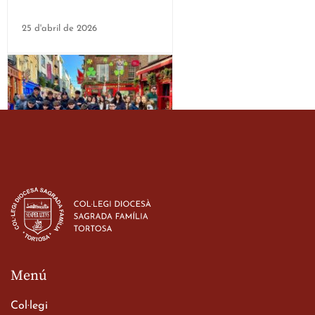
25 d'abril de 2026
Estada dels alumes de 3r
d’ESO-BSD a Irlanda
23 de març de 2026
Menú
Col·legi