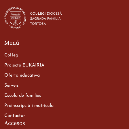
Estada dels alumes de 3r
d’ESO-BSD a Irlanda
23 de març de 2026
Menú
Col·legi
Projecte EUKAIRIA
Oferta educativa
Xerrada del Sr. Bisbe als
Serveis
alumnes de 2n de
Escola de famílies
Batxillerat
20 de març de 2026
Preinscripció i matrícula
Contactar
Accesos