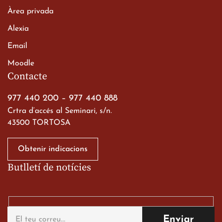
Àrea privada
Alexia
Email
Viatge de 2n de Batxillerat
Moodle
a les ciutats imperials
Contacte
19 de març de 2026
977 440 200
–
977 440 888
Crtra d’accés al Seminari, s/n.
43500 TORTOSA
Obtenir indicacions
Butlletí de notícies
Gran paper dels nostres
alumnes al Tortosa
English Festival