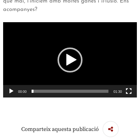
que mai, l’iniciem amb moltes ganes i il·lusió. Ens
acompanyes?
Reproductor
de
vídeo
00:00
01:30
Comparteix aquesta publicació