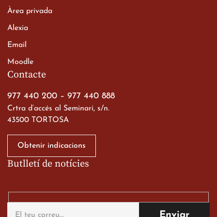
Àrea privada
Alexia
Email
Viatge de 2n de Batxillerat
Moodle
a les ciutats imperials
Contacte
19 de març de 2026
977 440 200
–
977 440 888
Crtra d’accés al Seminari, s/n.
43500 TORTOSA
Obtenir indicacions
Butlletí de notícies
Gran paper dels nostres
alumnes al Tortosa
English Festival