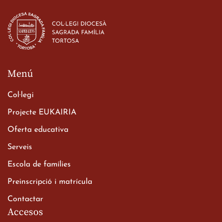
Estada dels alumes de 3r
d’ESO-BSD a Irlanda
23 de març de 2026
Menú
Col·legi
Projecte EUKAIRIA
Oferta educativa
Xerrada del Sr. Bisbe als
Serveis
alumnes de 2n de
Escola de famílies
Batxillerat
20 de març de 2026
Preinscripció i matrícula
Contactar
Accesos