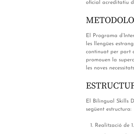
oficial acreditatiu d
METODOLO
El Programa d’Inte
les llengües estran
continuat per part d
promouen la supera
les noves necessitats
ESTRUCTU
El Bilingual Skills
següent estructura:
Realització de 1