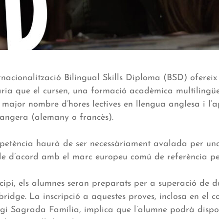
nacionalització Bilingual Skills Diploma (BSD) ofereix
ria que el cursen, una formació acadèmica multilingüe
major nombre d’hores lectives en llengua anglesa i l’
rangera (alemany o francès).
etència haurà de ser necessàriament avalada per una 
e d’acord amb el marc europeu comú de referència per 
cipi, els alumnes seran preparats per a superació de d
ridge. La inscripció a aquestes proves, inclosa en el c
legi Sagrada Família, implica que l’alumne podrà disp