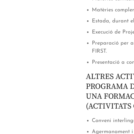
Matèries complem
Estada, durant e
Execució de Proj
Preparació per a 
FIRST.
Presentació a conc
ALTRES ACT
PROGRAMA D
UNA FORMAC
(ACTIVITATS
Conveni interlin
Agermanament i i