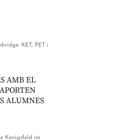
ambridge: KET, PET i
S AMB EL
 APORTEN
LS ALUMNES
e Königsfeld im