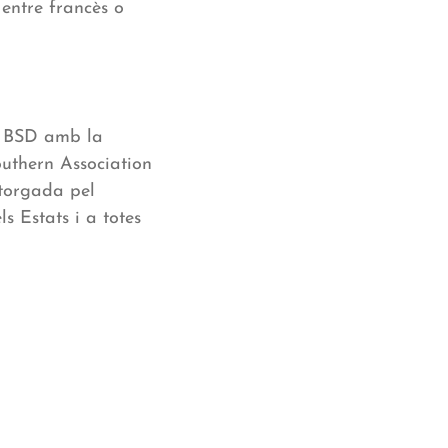
 entre francès o
el BSD amb la
outhern Association
atorgada pel
s Estats i a totes