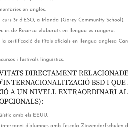
entàries en anglès.
l curs 3r d’ESO, a Irlanda (Gorey Community School).
ectes de Recerca elaborats en llengua estrangera.
la certificació de títols oficials en llengua anglesa C
ursos i festivals lingüístics.
IVITATS DIRECTAMENT RELACIONADE
’INTERNACIONALITZACIÓ BSD I QUE
IÓ A UN NIVELL EXTRAORDINARI A
 OPCIONALS):
güístic amb els EEUU.
ntercanvi d’alumnes amb l’escola Zinzendorfschulen d