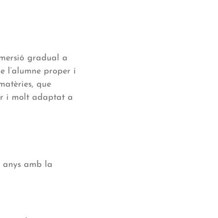
mersió gradual a
e l’alumne proper i
 matèries, que
r i molt adaptat a
e anys amb la