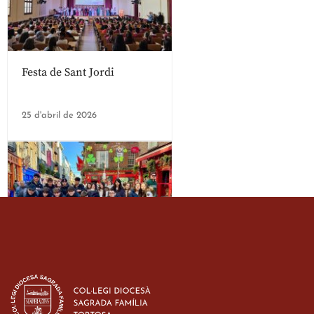
Festa de Sant Jordi
25 d'abril de 2026
Estada dels alumes de 3r
d’ESO-BSD a Irlanda
23 de març de 2026