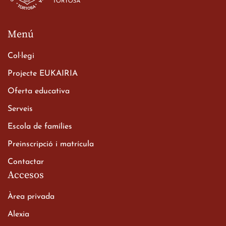
Menú
Col·legi
Projecte EUKAIRIA
Oferta educativa
Xerrada del Sr. Bisbe als
Serveis
alumnes de 2n de
Escola de famílies
Batxillerat
20 de març de 2026
Preinscripció i matrícula
Contactar
Accesos
Àrea privada
Alexia