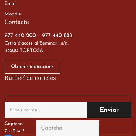
Email
Viatge de 2n de Batxillerat
Moodle
a les ciutats imperials
Contacte
19 de març de 2026
977 440 200
–
977 440 888
Crtra d’accés al Seminari, s/n.
43500 TORTOSA
Obtenir indicacions
Butlletí de notícies
Gran paper dels nostres
alumnes al Tortosa
English Festival
13 de març de 2026
Captcha
7 + 2 = ?