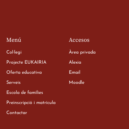
a
Menú
Accesos
Col·legi
Àrea privada
Projecte EUKAIRIA
Alexia
Oferta educativa
Email
e als
Serveis
Moodle
Escola de famílies
Preinscripció i matrícula
Contactar