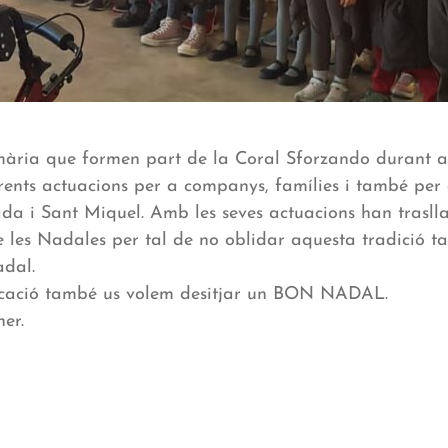
mària que formen part de la Coral Sforzando durant a
rents actuacions per a companys, famílies i també per a
ada i Sant Miquel. Amb les seves actuacions han trasllad
 les Nadales per tal de no oblidar aquesta tradició t
dal.
cació també us volem desitjar un BON NADAL.
er.