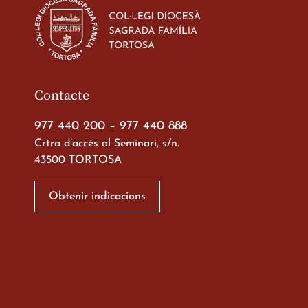
d’ESO-BSD a Irland
23 de març de 2026
Contacte
977 440 200
–
977 440 888
Crtra d’accés al Seminari, s/n.
43500 TORTOSA
Xerrada del Sr. Bisb
alumnes de 2n de
Obtenir indicacions
Batxillerat
20 de març de 2026