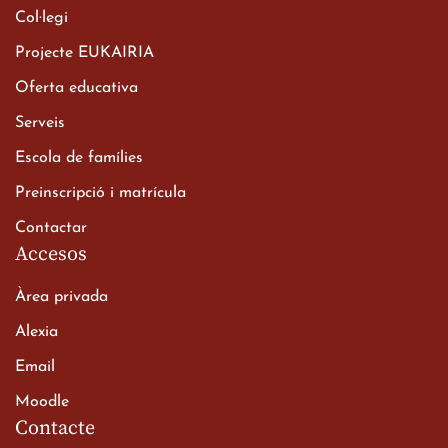
Col·legi
Projecte EUKAIRIA
Oferta educativa
Xerrada del Sr. Bisbe als
Serveis
alumnes de 2n de
Escola de famílies
Batxillerat
20 de març de 2026
Preinscripció i matrícula
Contactar
Accesos
Àrea privada
Alexia
Email
Viatge de 2n de Batxillerat
Moodle
a les ciutats imperials
Contacte