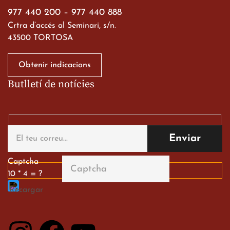
19 de març de 2026
977 440 200
–
977 440 888
Crtra d’accés al Seminari, s/n.
43500 TORTOSA
Obtenir indicacions
Butlletí de notícies
Gran paper dels nostres
alumnes al Tortosa
English Festival
13 de març de 2026
Captcha
10 * 4 = ?