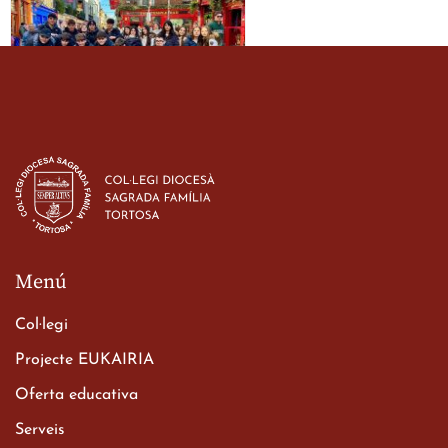
Estada dels alumes de 3r
d’ESO-BSD a Irlanda
23 de març de 2026
Menú
Col·legi
Projecte EUKAIRIA
Oferta educativa
Xerrada del Sr. Bisbe als
Serveis
alumnes de 2n de