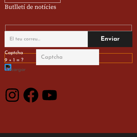
Butlletí de notícies
Gran paper dels nostres
alumnes al Tortosa
English Festival
13 de març de 2026
Captcha
9 + 1 = ?