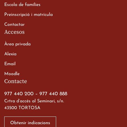
Escola de famílies
Batxillerat
20 de març de 2026
Preinscripció i matrícula
Contactar
Accesos
Àrea privada
Alexia
Email
Viatge de 2n de Batxillerat
Moodle
a les ciutats imperials
Contacte
19 de març de 2026
977 440 200
–
977 440 888
Crtra d’accés al Seminari, s/n.
43500 TORTOSA
Obtenir indicacions