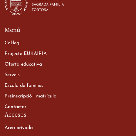
23 de març de 2026
Menú
Col·legi
Projecte EUKAIRIA
Oferta educativa
Xerrada del Sr. Bisbe als
Serveis
alumnes de 2n de
Escola de famílies
Batxillerat
20 de març de 2026
Preinscripció i matrícula
Contactar
Accesos
Àrea privada