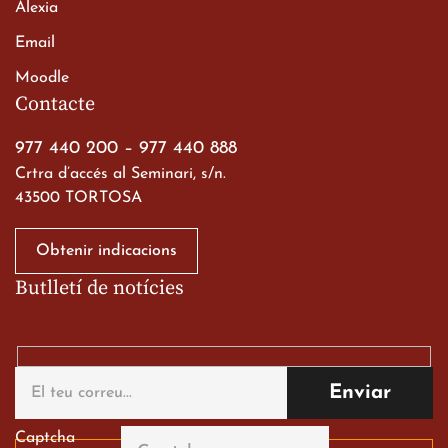
Alexia
Email
Viatge de 2n de Batxillerat
Moodle
a les ciutats imperials
Contacte
19 de març de 2026
977 440 200
–
977 440 888
Crtra d’accés al Seminari, s/n.
43500 TORTOSA
Obtenir indicacions
Butlletí de notícies
Gran paper dels nostres
alumnes al Tortosa
English Festival
13 de març de 2026
Captcha