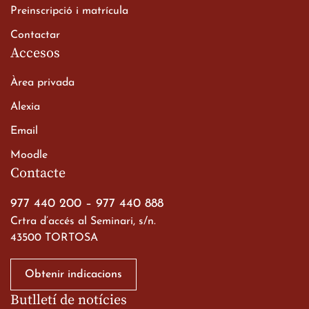
Preinscripció i matrícula
Contactar
Accesos
Àrea privada
Alexia
Email
Viatge de 2n de Batxillerat
Moodle
a les ciutats imperials
Contacte
19 de març de 2026
977 440 200
–
977 440 888
Crtra d’accés al Seminari, s/n.
43500 TORTOSA
Obtenir indicacions
Butlletí de notícies