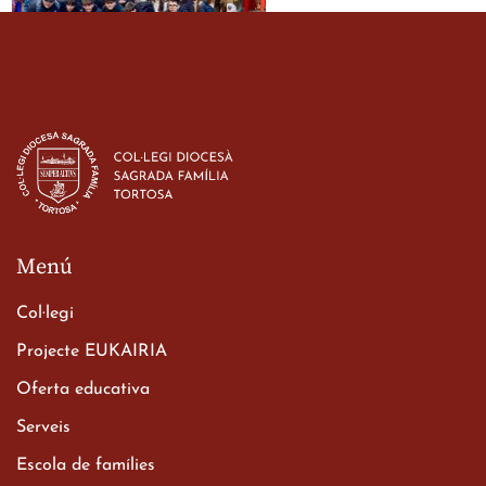
Estada dels alumes de 3r
d’ESO-BSD a Irlanda
23 de març de 2026
Menú
Col·legi
Projecte EUKAIRIA
Oferta educativa
Xerrada del Sr. Bisbe als
Serveis
alumnes de 2n de
Escola de famílies
Batxillerat
20 de març de 2026