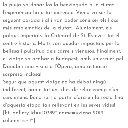
la pluja va donar-los la benvinguda a la ciutat,
l’experiència ha estat increïble. Viena va ser la
següent parada i allí van poder conèixer els llocs
més emblemàtics de la ciutat: l’Ajuntament, els
palaus imperials, la Catedral de St. Esteve i tot el
centre històric. Molts van quedar impactats per la
bellesa i pulcritud dels carrers vienesos. Finalment,
el viatge va acabar a Budapest, amb un creuer pel
Danubi i una visita a l’Òpera, amb actuació
sorpresa inclosa!
Segur que aquest viatge no ha deixat ningú
indiferent, han estat uns dies de relax enmig d’un
curs intens. Bona sort a partir d’ara en la recta final
d’aquesta etapa tan rellevant en les seves vides!
[ht_gallery id=»10389″ name=»viena 2019″
columns=»4″]