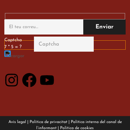
Gran paper dels nostres
alumnes al Tortosa
English Festival
13 de març de 2026
Captcha
7 * 5 = ?
Avís legal
|
Política de privacitat
|
Política interna del canal de
l’informant
|
Política de cookies