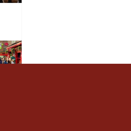
de 3r
a