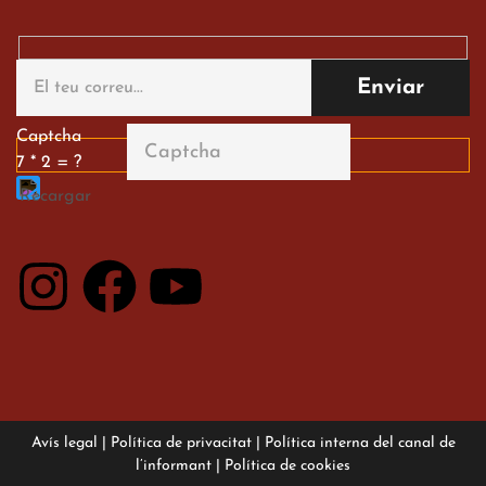
Gran paper dels nostres
alumnes al Tortosa
English Festival
13 de març de 2026
Captcha
7 * 2 = ?
Avís legal
|
Política de privacitat
|
Política interna del canal de
l’informant
|
Política de cookies