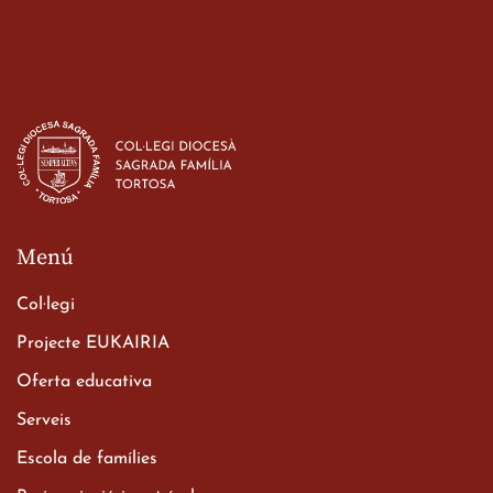
Estada dels alumes de 3r
d’ESO-BSD a Irlanda
23 de març de 2026
Menú
Col·legi
Projecte EUKAIRIA
Oferta educativa
Xerrada del Sr. Bisbe als
Serveis
alumnes de 2n de
Escola de famílies
Batxillerat
20 de març de 2026