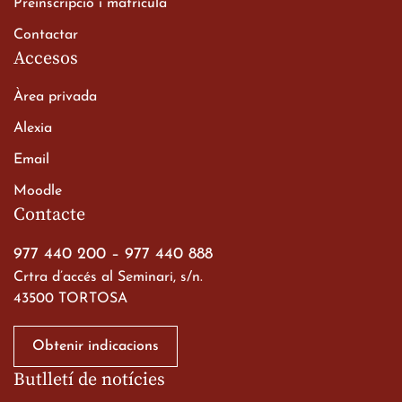
Preinscripció i matrícula
Contactar
Accesos
Àrea privada
Alexia
Email
Viatge de 2n de Batxillerat
Moodle
a les ciutats imperials
Contacte
19 de març de 2026
977 440 200
–
977 440 888
Crtra d’accés al Seminari, s/n.
43500 TORTOSA
Obtenir indicacions
Butlletí de notícies