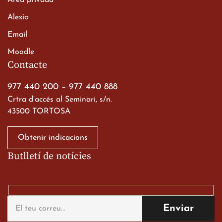
Àrea privada
Alexia
Email
Viatge de 2n de Batxillerat
Moodle
a les ciutats imperials
Contacte
19 de març de 2026
977 440 200
–
977 440 888
Crtra d’accés al Seminari, s/n.
43500 TORTOSA
Obtenir indicacions
Butlletí de notícies
Gran paper dels nostres
alumnes al Tortosa
English Festival
13 de març de 2026