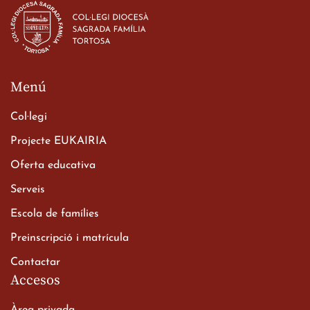
d’ESO-BSD a Irlanda
23 de març de 2026
Menú
Col·legi
Projecte EUKAIRIA
Oferta educativa
Xerrada del Sr. Bisbe als
Serveis
alumnes de 2n de
Escola de famílies
Batxillerat
20 de març de 2026
Preinscripció i matrícula
Contactar
Accesos