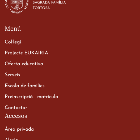
23 de març de 2026
Menú
Col·legi
Projecte EUKAIRIA
Oferta educativa
Xerrada del Sr. Bisbe als
Serveis
alumnes de 2n de
Escola de famílies
Batxillerat
20 de març de 2026
Preinscripció i matrícula
Contactar
Accesos
Àrea privada