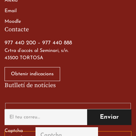
Alexia
Email
Viatge de 2n de Batxillerat
Moodle
a les ciutats imperials
Contacte
19 de març de 2026
977 440 200
–
977 440 888
Crtra d’accés al Seminari, s/n.
43500 TORTOSA
Obtenir indicacions
Butlletí de notícies
Gran paper dels nostres
alumnes al Tortosa
English Festival
13 de març de 2026
Captcha