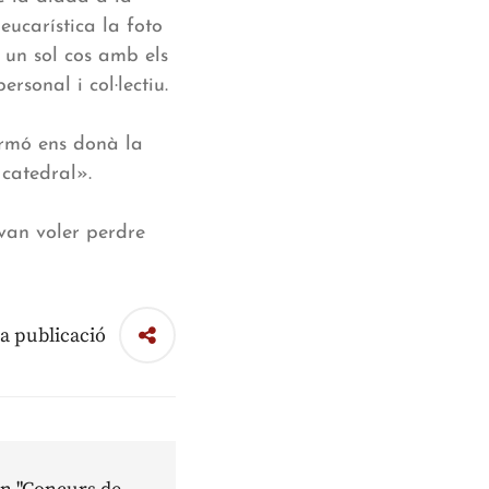
 eucarística la foto
 un sol cos amb els
rsonal i col·lectiu.
ermó ens donà la
catedral».
van voler perdre
a publicació