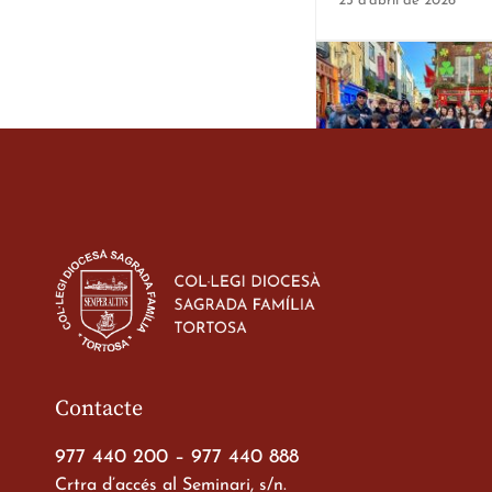
25 d'abril de 2026
Estada dels alumes 
d’ESO-BSD a Irland
23 de març de 2026
Contacte
977 440 200
–
977 440 888
Crtra d’accés al Seminari, s/n.