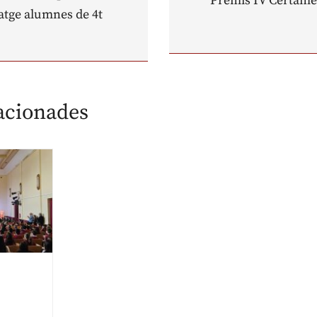
Premis IV Certame
iatge alumnes de 4t
lacionades