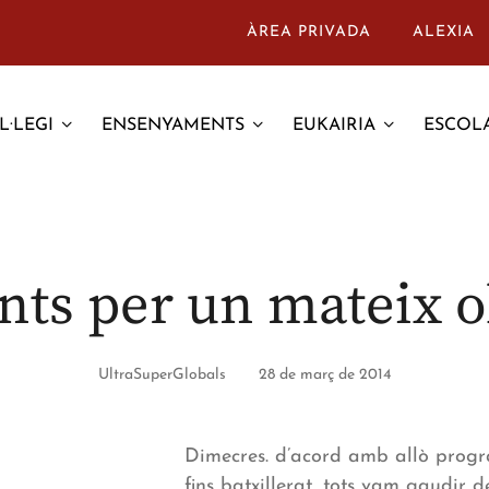
ÀREA PRIVADA
ALEXIA
L·LEGI
ENSENYAMENTS
EUKAIRIA
ESCOLA
unts per un mateix o
UltraSuperGlobals
28 de març de 2014
Dimecres. d’acord amb allò progr
fins batxillerat, tots vam gaudir 