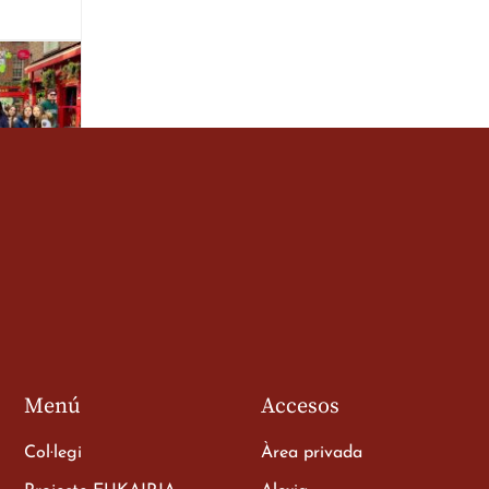
de 3r
a
Menú
Accesos
Col·legi
Àrea privada