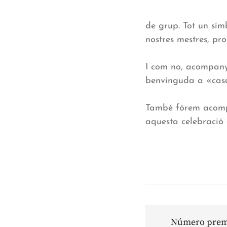
de grup. Tot un sím
nostres mestres, pro
I com no, acompanya
benvinguda a «casa 
També fórem acompa
aquesta celebració 
Número premi