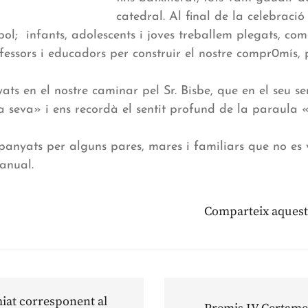
catedral. Al final de la celebració
bol; infants, adolescents i joves treballem plegats, com
fessors i educadors per construir el nostre compr0mís, pe
ts en el nostre caminar pel Sr. Bisbe, que en el seu s
seva» i ens recordà el sentit profund de la paraula «
nyats per alguns pares, mares i familiars que no es 
anual.
Comparteix aquest
at corresponent al