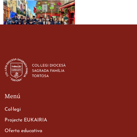
Estada dels alumes de 3r
d’ESO-BSD a Irlanda
23 de març de 2026
Menú
Col·legi
Projecte EUKAIRIA
Oferta educativa