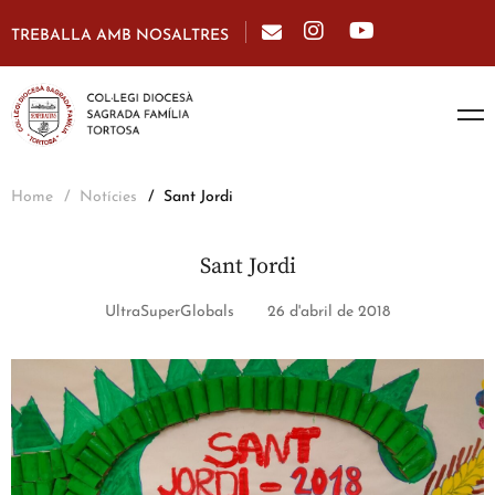
TREBALLA AMB NOSALTRES
Home
Notícies
Sant Jordi
Sant Jordi
UltraSuperGlobals
26 d'abril de 2018