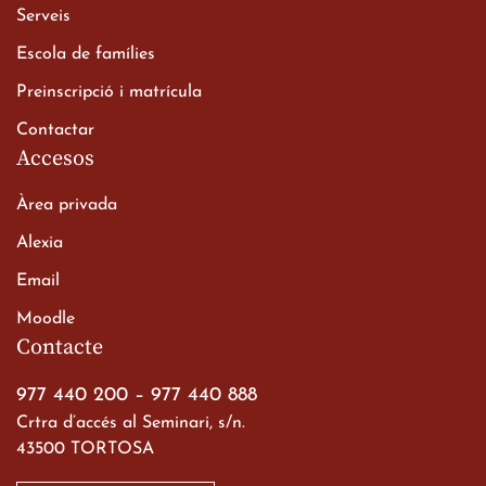
Xerrada del Sr. Bisbe als
Serveis
alumnes de 2n de
Escola de famílies
Batxillerat
20 de març de 2026
Preinscripció i matrícula
Contactar
Accesos
Àrea privada
Alexia
Email
Viatge de 2n de Batxillerat
Moodle
a les ciutats imperials
Contacte
19 de març de 2026
977 440 200
–
977 440 888
Crtra d’accés al Seminari, s/n.
43500 TORTOSA