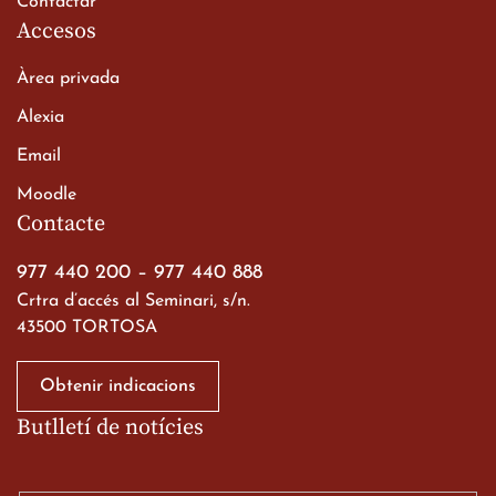
Contactar
Accesos
Àrea privada
Alexia
Email
Viatge de 2n de Batxillerat
Moodle
a les ciutats imperials
Contacte
19 de març de 2026
977 440 200
–
977 440 888
Crtra d’accés al Seminari, s/n.
43500 TORTOSA
Obtenir indicacions
Butlletí de notícies
Gran paper dels nostres