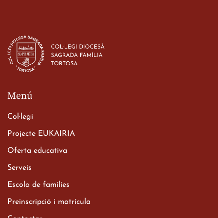
Estada dels alumes de 3r
d’ESO-BSD a Irlanda
23 de març de 2026
Menú
Col·legi
Projecte EUKAIRIA
Oferta educativa
Xerrada del Sr. Bisbe als
Serveis
alumnes de 2n de
Escola de famílies
Batxillerat
20 de març de 2026
Preinscripció i matrícula