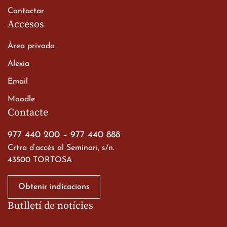
Contactar
Accesos
Àrea privada
Alexia
Email
Viatge de 2n de Batxillerat
Moodle
a les ciutats imperials
Contacte
19 de març de 2026
977 440 200
–
977 440 888
Crtra d’accés al Seminari, s/n.
43500 TORTOSA
Obtenir indicacions
Butlletí de notícies