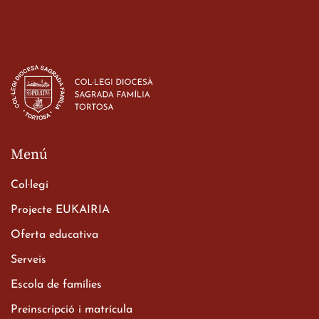
Estada dels alumes de 3r
d’ESO-BSD a Irlanda
23 de març de 2026
Menú
Col·legi
Projecte EUKAIRIA
Oferta educativa
Xerrada del Sr. Bisbe als
Serveis
alumnes de 2n de
Escola de famílies
Batxillerat
20 de març de 2026
Preinscripció i matrícula