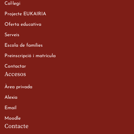
Col·legi
Projecte EUKAIRIA
Oferta educativa
Xerrada del Sr. Bisbe als
Serveis
alumnes de 2n de
Escola de famílies
Batxillerat
20 de març de 2026
Preinscripció i matrícula
Contactar
Accesos
Àrea privada
Alexia
Email
Viatge de 2n de Batxillerat
Moodle
a les ciutats imperials
Contacte
19 de març de 2026