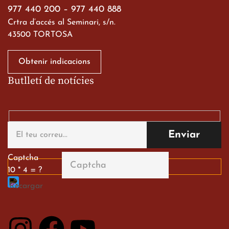
977 440 200
–
977 440 888
Crtra d’accés al Seminari, s/n.
43500 TORTOSA
Obtenir indicacions
Butlletí de notícies
Gran paper dels nostres
alumnes al Tortosa
English Festival
13 de març de 2026
Captcha
10 * 4 = ?