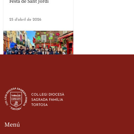
Festa de Sant Jordi
25 d'abril de 2026
Estada dels alumes de 3r
d’ESO-BSD a Irlanda
23 de març de 2026
Menú