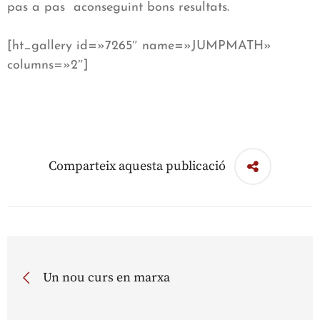
pas a pas aconseguint bons resultats.
[ht_gallery id=»7265″ name=»JUMPMATH»
columns=»2″]
Comparteix aquesta publicació
Un nou curs en marxa