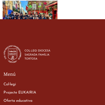
Estada dels alumes de 3r
d’ESO-BSD a Irlanda
23 de març de 2026
Menú
Col·legi
Projecte EUKAIRIA
Oferta educativa