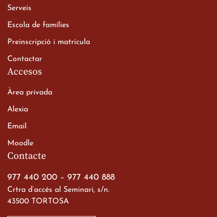
Xerrada del Sr. Bisbe als
Serveis
alumnes de 2n de
Escola de famílies
Batxillerat
20 de març de 2026
Preinscripció i matrícula
Contactar
Accesos
Àrea privada
Alexia
Email
Viatge de 2n de Batxillerat
Moodle
a les ciutats imperials
Contacte
19 de març de 2026
977 440 200
–
977 440 888
Crtra d’accés al Seminari, s/n.
43500 TORTOSA