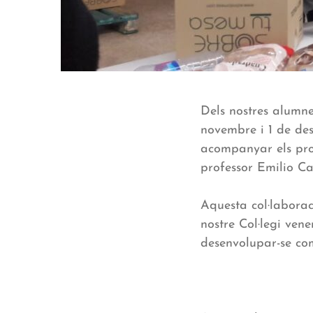
Dels nostres alumne
novembre i 1 de de
acompanyar els prof
professor Emilio Ca
Aquesta col·laborac
nostre Col·legi ven
desenvolupar-se co