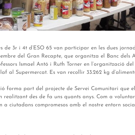
s de 3r i 4t d’ESO 65 van participar en les dues jorna
sembre del Gran Recapte, que organitza el Banc dels A
essors Ismael Antó i Ruth Torner en l’organització de
laf al Supermercat. Es van recollir 33.262 kg d’aliments
ió forma part del projecte de Servei Comunitari que e
en realitzant des de fa uns quants anys. Com a volunta
m a ciutadans compromesos amb el nostre entorn social