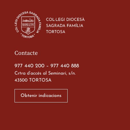
Estada dels alumes 
d’ESO-BSD a Irland
23 de març de 2026
Contacte
977 440 200
–
977 440 888
Crtra d’accés al Seminari, s/n.
43500 TORTOSA
Xerrada del Sr. Bisb
alumnes de 2n de
Obtenir indicacions
Batxillerat
20 de març de 2026