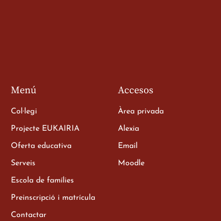
de 3r
a
Menú
Accesos
Col·legi
Àrea privada
Projecte EUKAIRIA
Alexia
Oferta educativa
Email
e als
Serveis
Moodle
Escola de famílies
Preinscripció i matrícula
Contactar