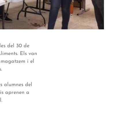
des del 30 de
liments. Els van
l magatzem i el
.
ls alumnes del
ris aprenen a
.