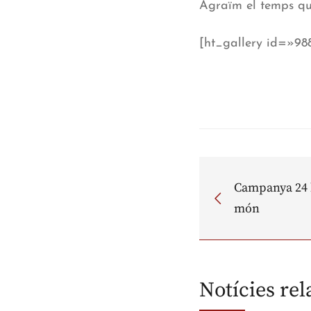
Agraïm el temps que
[ht_gallery id=»9
Campanya 24 h
món
Notícies re