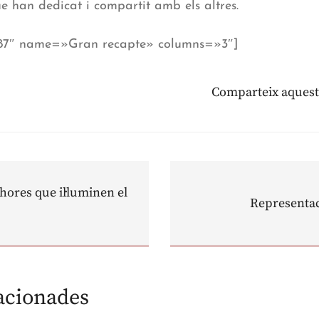
 han dedicat i compartit amb els altres.
887″ name=»Gran recapte» columns=»3″]
Comparteix aquest
ores que il·luminen el
Representac
lacionades