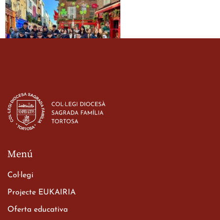
Estada dels alumes de 3r
d’ESO-BSD a Irlanda
23 de març de 2026
Menú
Col·legi
Projecte EUKAIRIA
Oferta educativa