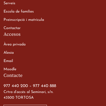
Xerrada del Sr. Bisbe als
Serveis
alumnes de 2n de
Escola de famílies
Batxillerat
20 de març de 2026
Preinscripció i matrícula
Contactar
Accesos
Àrea privada
Alexia
Email
Viatge de 2n de Batxillerat
Moodle
a les ciutats imperials
Contacte
19 de març de 2026
977 440 200
–
977 440 888
Crtra d’accés al Seminari, s/n.
43500 TORTOSA