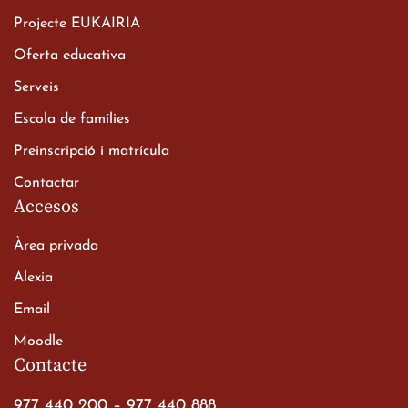
Projecte EUKAIRIA
Oferta educativa
Xerrada del Sr. Bisbe als
Serveis
alumnes de 2n de
Escola de famílies
Batxillerat
20 de març de 2026
Preinscripció i matrícula
Contactar
Accesos
Àrea privada
Alexia
Email
Viatge de 2n de Batxillerat
Moodle
a les ciutats imperials
Contacte
19 de març de 2026
977 440 200
–
977 440 888