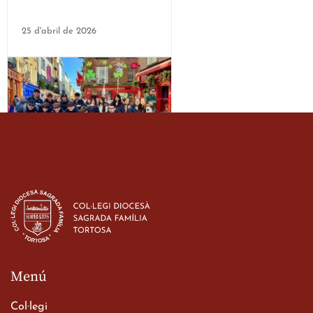
25 d'abril de 2026
Estada dels alumes de 3r
d’ESO-BSD a Irlanda
23 de març de 2026
Menú
Col·legi