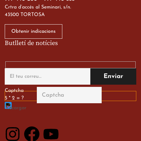
Crtra d’accés al Seminari, s/n.
43500 TORTOSA
Obtenir indicacions
Butlletí de notícies
Gran paper dels nostres
alumnes al Tortosa
English Festival
13 de març de 2026
Captcha
5 * 2 = ?