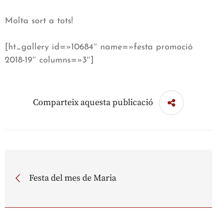
Molta sort a tots!
[ht_gallery id=»10684″ name=»festa promoció
2018-19″ columns=»3″]
Comparteix aquesta publicació
Festa del mes de Maria