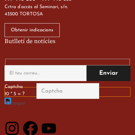
Crtra d’accés al Seminari, s/n.
43500 TORTOSA
Obtenir indicacions
Butlletí de notícies
Gran paper dels nostres
alumnes al Tortosa
English Festival
13 de març de 2026
Captcha
10 * 5 = ?