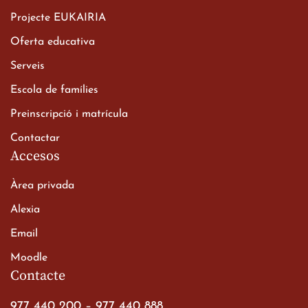
Projecte EUKAIRIA
Oferta educativa
Xerrada del Sr. Bisbe als
Serveis
alumnes de 2n de
Escola de famílies
Batxillerat
20 de març de 2026
Preinscripció i matrícula
Contactar
Accesos
Àrea privada
Alexia
Email
Viatge de 2n de Batxillerat
Moodle
a les ciutats imperials
Contacte
19 de març de 2026
977 440 200
–
977 440 888