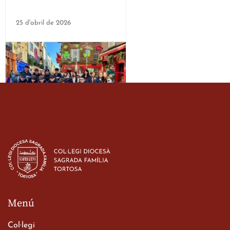
25 d'abril de 2026
Estada dels alumes de 3r
d’ESO-BSD a Irlanda
23 de març de 2026
Menú
Col·legi