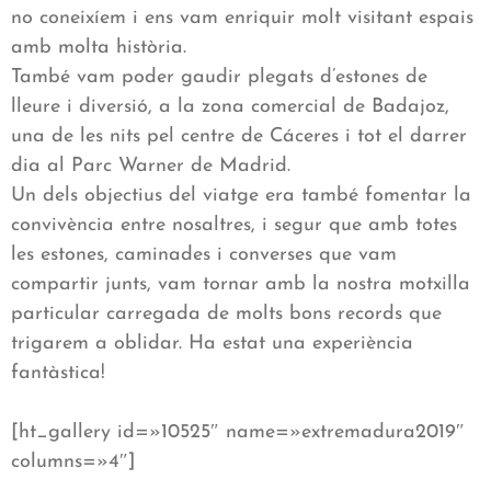
no coneixíem i ens vam enriquir molt visitant espais
amb molta història.
També vam poder gaudir plegats d’estones de
lleure i diversió, a la zona comercial de Badajoz,
una de les nits pel centre de Cáceres i tot el darrer
dia al Parc Warner de Madrid.
Un dels objectius del viatge era també fomentar la
convivència entre nosaltres, i segur que amb totes
les estones, caminades i converses que vam
compartir junts, vam tornar amb la nostra motxilla
particular carregada de molts bons records que
trigarem a oblidar. Ha estat una experiència
fantàstica!
[ht_gallery id=»10525″ name=»extremadura2019″
columns=»4″]