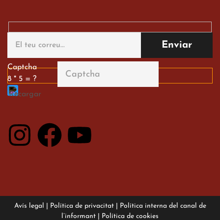
Gran paper dels nostres
alumnes al Tortosa
English Festival
13 de març de 2026
Captcha
8 * 5 = ?
Avís legal
|
Política de privacitat
|
Política interna del canal de
l’informant
|
Política de cookies