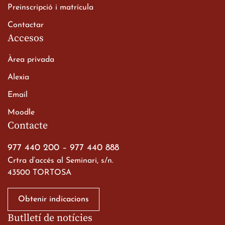
Preinscripció i matrícula
Contactar
Accesos
Àrea privada
Alexia
Email
Viatge de 2n de Batxillerat
Moodle
a les ciutats imperials
Contacte
19 de març de 2026
977 440 200
–
977 440 888
Crtra d’accés al Seminari, s/n.
43500 TORTOSA
Obtenir indicacions
Butlletí de notícies