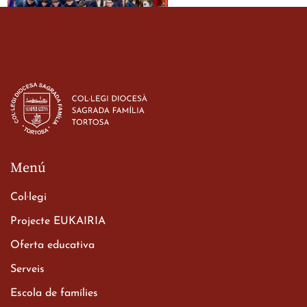
Estada dels alumes de 3r
d’ESO-BSD a Irlanda
23 de març de 2026
Menú
Col·legi
Projecte EUKAIRIA
Oferta educativa
Xerrada del Sr. Bisbe als
Serveis
alumnes de 2n de
Escola de famílies
Batxillerat
20 de març de 2026