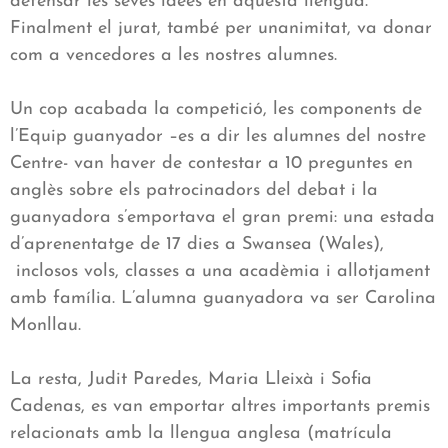
defensar les seves idees en aquesta llengua.
Finalment el jurat, també per unanimitat, va donar
com a vencedores a les nostres alumnes.
Un cop acabada la competició, les components de
l’Equip guanyador –es a dir les alumnes del nostre
Centre- van haver de contestar a 10 preguntes en
anglès sobre els patrocinadors del debat i la
guanyadora s’emportava el gran premi: una estada
d’aprenentatge de 17 dies a Swansea (Wales),
inclosos vols, classes a una acadèmia i allotjament
amb família. L’alumna guanyadora va ser Carolina
Monllau.
La resta, Judit Paredes, Maria Lleixà i Sofia
Cadenas, es van emportar altres importants premis
relacionats amb la llengua anglesa (matrícula