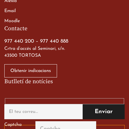
Alexia
Email
Viatge de 2n de Batxillerat
Moodle
a les ciutats imperials
Contacte
19 de març de 2026
977 440 200
–
977 440 888
Crtra d’accés al Seminari, s/n.
43500 TORTOSA
Obtenir indicacions
Butlletí de notícies
Gran paper dels nostres
alumnes al Tortosa
English Festival
13 de març de 2026
Captcha