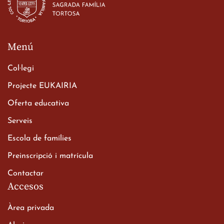
23 de març de 2026
Menú
Col·legi
Projecte EUKAIRIA
Oferta educativa
Xerrada del Sr. Bisbe als
Serveis
alumnes de 2n de
Escola de famílies
Batxillerat
20 de març de 2026
Preinscripció i matrícula
Contactar
Accesos
Àrea privada