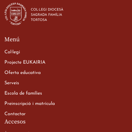
d’ESO-BSD a Irlanda
23 de març de 2026
Menú
Col·legi
Projecte EUKAIRIA
Oferta educativa
Xerrada del Sr. Bisbe als
Serveis
alumnes de 2n de
Escola de famílies
Batxillerat
20 de març de 2026
Preinscripció i matrícula
Contactar
Accesos