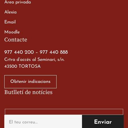
Àrea privada
Alexia
Email
Viatge de 2n de Batxillerat
Moodle
a les ciutats imperials
Contacte
19 de març de 2026
977 440 200
–
977 440 888
Crtra d’accés al Seminari, s/n.
43500 TORTOSA
Obtenir indicacions
Butlletí de notícies
Gran paper dels nostres
alumnes al Tortosa
English Festival
13 de març de 2026