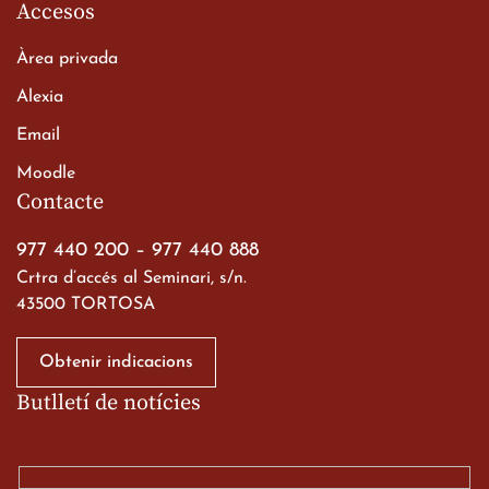
Accesos
Àrea privada
Alexia
Email
Viatge de 2n de Batxillerat
Moodle
a les ciutats imperials
Contacte
19 de març de 2026
977 440 200
–
977 440 888
Crtra d’accés al Seminari, s/n.
43500 TORTOSA
Obtenir indicacions
Butlletí de notícies
Gran paper dels nostres
alumnes al Tortosa