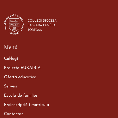
Estada dels alumes de 3r
d’ESO-BSD a Irlanda
23 de març de 2026
Menú
Col·legi
Projecte EUKAIRIA
Oferta educativa
Xerrada del Sr. Bisbe als
Serveis
alumnes de 2n de
Escola de famílies
Batxillerat
20 de març de 2026
Preinscripció i matrícula
Contactar