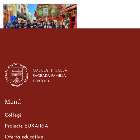
Estada dels alumes de 3r
d’ESO-BSD a Irlanda
23 de març de 2026
Menú
Col·legi
Projecte EUKAIRIA
Oferta educativa