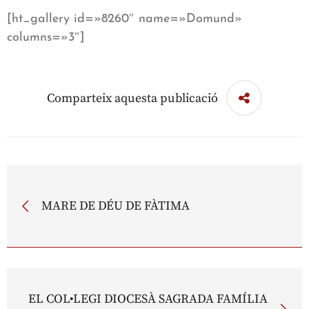
[ht_gallery id=»8260″ name=»Domund»
columns=»3″]
Comparteix aquesta publicació
MARE DE DÉU DE FÀTIMA
EL COL•LEGI DIOCESÀ SAGRADA FAMÍLIA