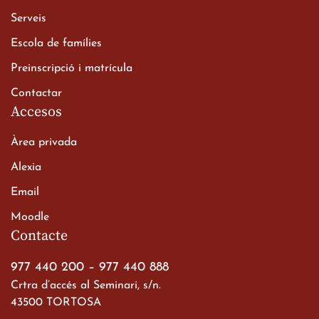
Xerrada del Sr. Bisbe als
Serveis
alumnes de 2n de
Escola de famílies
Batxillerat
20 de març de 2026
Preinscripció i matrícula
Contactar
Accesos
Àrea privada
Alexia
Email
Viatge de 2n de Batxillerat
Moodle
a les ciutats imperials
Contacte
19 de març de 2026
977 440 200
–
977 440 888
Crtra d’accés al Seminari, s/n.
43500 TORTOSA