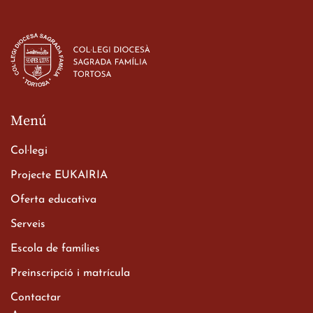
Estada dels alumes de 3r
d’ESO-BSD a Irlanda
23 de març de 2026
Menú
Col·legi
Projecte EUKAIRIA
Oferta educativa
Xerrada del Sr. Bisbe als
Serveis
alumnes de 2n de
Escola de famílies
Batxillerat
20 de març de 2026
Preinscripció i matrícula
Contactar