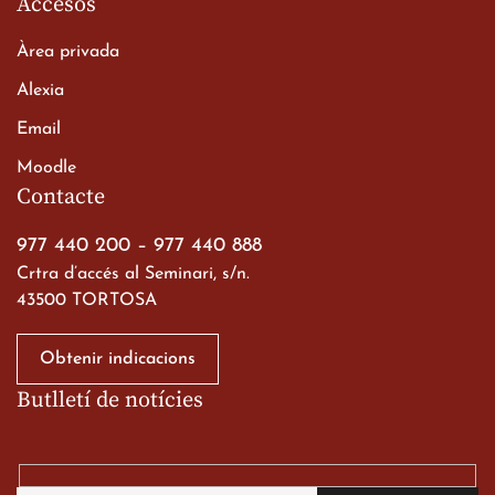
Accesos
Àrea privada
Alexia
Email
Viatge de 2n de Batxillerat
Moodle
a les ciutats imperials
Contacte
19 de març de 2026
977 440 200
–
977 440 888
Crtra d’accés al Seminari, s/n.
43500 TORTOSA
Obtenir indicacions
Butlletí de notícies
Gran paper dels nostres
alumnes al Tortosa