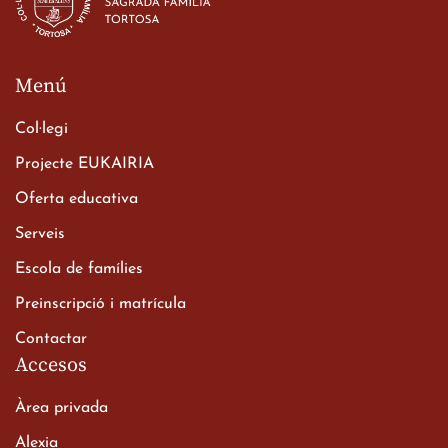
23 de març de 2026
Menú
Col·legi
Projecte EUKAIRIA
Oferta educativa
Xerrada del Sr. Bisbe als
Serveis
alumnes de 2n de
Escola de famílies
Batxillerat
20 de març de 2026
Preinscripció i matrícula
Contactar
Accesos
Àrea privada
Alexia