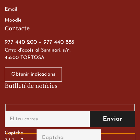
Email
Viatge de 2n de Batxillerat
Moodle
a les ciutats imperials
Contacte
19 de març de 2026
977 440 200
–
977 440 888
Crtra d’accés al Seminari, s/n.
43500 TORTOSA
Obtenir indicacions
Butlletí de notícies
Gran paper dels nostres
alumnes al Tortosa
English Festival
13 de març de 2026
Captcha