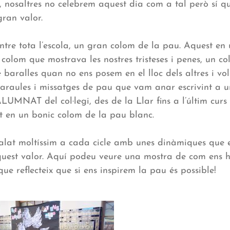
 nosaltres no celebrem aquest dia com a tal però sí q
gran valor.
tre tota l’escola, un gran colom de la pau. Aquest en u
n colom que mostrava les nostres tristeses i penes, un c
re baralles quan no ens posem en el lloc dels altres i v
raules i missatges de pau que vam anar escrivint a un
LUMNAT del col·legi, des de la Llar fins a l’últim curs
t en un bonic colom de la pau blanc.
lat moltíssim a cada cicle amb unes dinàmiques que e
aquest valor. Aquí podeu veure una mostra de com ens 
ue reflecteix que si ens inspirem la pau és possible!