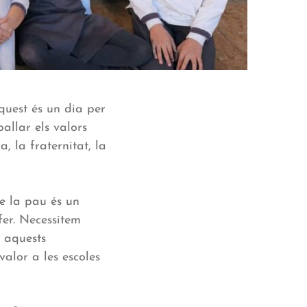
quest és un dia per
allar els valors
a, la fraternitat, la
e la pau és un
fer. Necessitem
e aquests
alor a les escoles