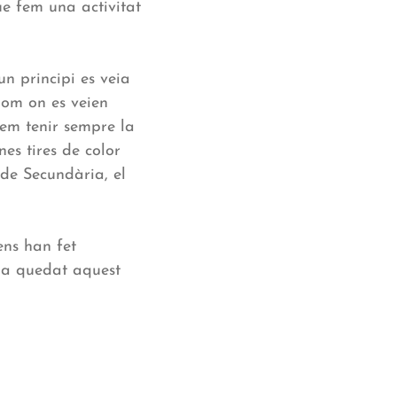
ue fem una activitat
n principi es veia
olom on es veien
olem tenir sempre la
es tires de color
 de Secundària, el
ns han fet
ha quedat aquest