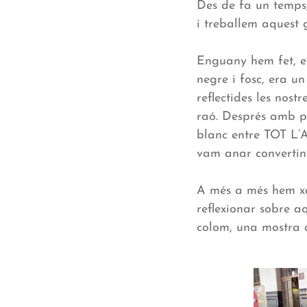
Des de fa un temps,
i treballem aquest 
Enguany hem fet, en
negre i fosc, era u
reflectides les nost
raó. Després amb pa
blanc entre TOT L’A
vam anar convertin
A més a més hem xa
reflexionar sobre 
colom, una mostra q