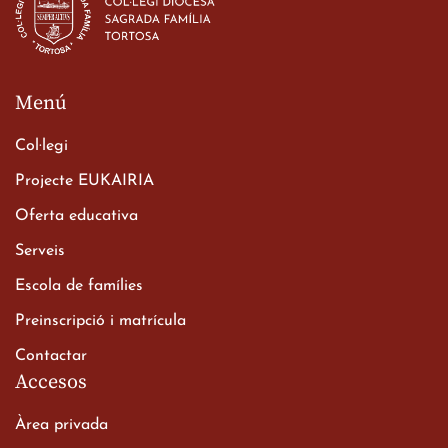
23 de març de 2026
Menú
Col·legi
Projecte EUKAIRIA
Oferta educativa
Xerrada del Sr. Bisbe als
Serveis
alumnes de 2n de
Escola de famílies
Batxillerat
20 de març de 2026
Preinscripció i matrícula
Contactar
Accesos
Àrea privada