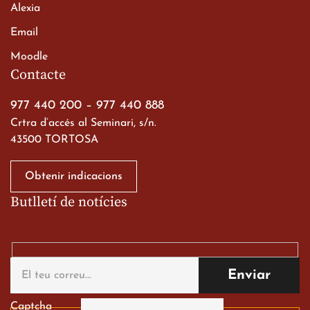
Alexia
Email
Viatge de 2n de Batxillerat
Moodle
a les ciutats imperials
Contacte
19 de març de 2026
977 440 200
–
977 440 888
Crtra d’accés al Seminari, s/n.
43500 TORTOSA
Obtenir indicacions
Butlletí de notícies
Gran paper dels nostres
alumnes al Tortosa
English Festival
13 de març de 2026
Captcha